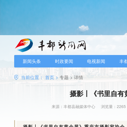
新闻头条
时政要闻
电视新闻
丰
当前位置：
首页
>
专题
>
详情
摄影丨《书里自有
来源：丰都县融媒体中心
浏览量：2265
摄影丨《书里自有黄金屋》重庆市摄影家协会