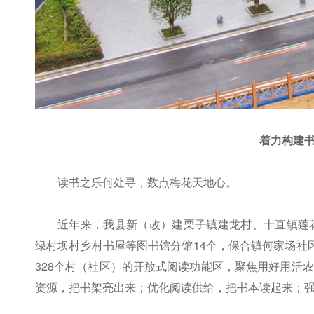
着力构建
读书之乐何处寻，数点梅花天地心。
近年来，我县新（改）建栗子镇建龙村、十直镇莲
绿村坝村乡村书屋等图书馆分馆14个，保合镇何家场社
328个村（社区）的开放式阅读功能区，聚焦用好用活
资源，把书架亮出来；优化阅读供给，把书本读起来；