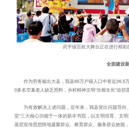
武平镇百姓大舞台正在进行精彩
全面建设
作为劳务输出大县，我县85万户籍人口中有近26.5
0多名空巢老人缺乏照料，乡村精神文明“生根生长”迫切需
为有效解决上述问题，近年来，我县突出问题导向
堂”三大核心功能于一体的新丰书院，以文明培育、文
基层宣传思想阵地凝聚群众、教育群众、服务群众效能