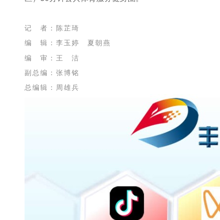
记 者：陈芷琦
编 辑：李玉婷 夏朝燕
编 审：王 洁
副总编：张博铭
总编辑：周雄兵