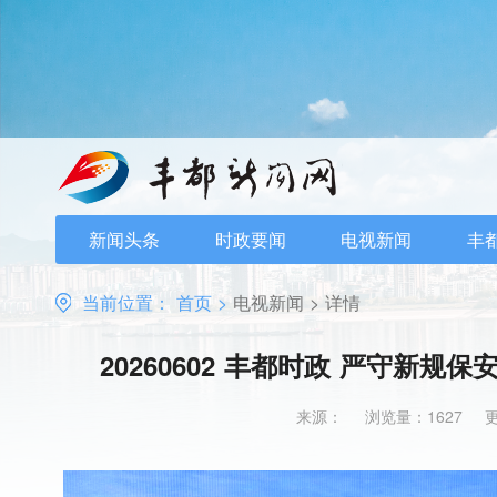
新闻头条
时政要闻
电视新闻
丰
当前位置：
首页
>
电视新闻
>
详情
20260602 丰都时政 严守新规
来源：
浏览量：1627
更