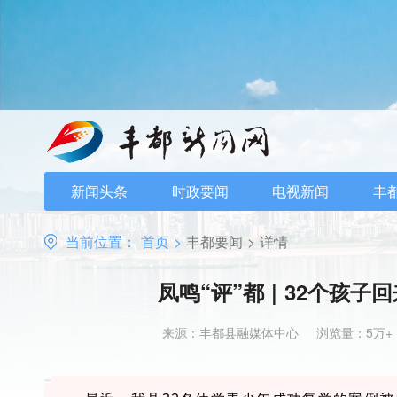
新闻头条
时政要闻
电视新闻
丰
当前位置：
首页
>
丰都要闻
>
详情
凤鸣“评”都 | 32个孩
来源：丰都县融媒体中心
浏览量：5万+