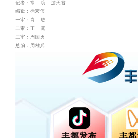
记者：常 膑 游天君
编辑：徐宏伟
一审：
肖 敏
二审：王 露
三审：周国勇
总编：周雄兵