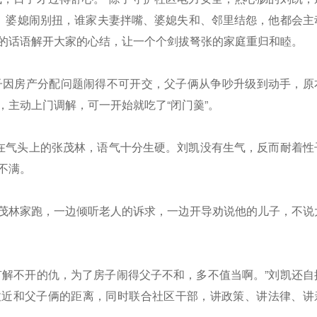
嘴、婆媳闹别扭，谁家夫妻拌嘴、婆媳失和、邻里结怨，他都会主
的话语解开大家的心结，让一个个剑拔弩张的家庭重归和睦。
父子因房产分配问题闹得不可开交，父子俩从争吵升级到动手，原
，主动上门调解，可一开始就吃了“闭门羹”。
正在气头上的张茂林，语气十分生硬。刘凯没有生气，反而耐着性
不满。
茂林家跑，一边倾听老人的诉求，一边开导劝说他的儿子，不说
有解不开的仇，为了房子闹得父子不和，多不值当啊。”刘凯还自
拉近和父子俩的距离，同时联合社区干部，讲政策、讲法律、讲