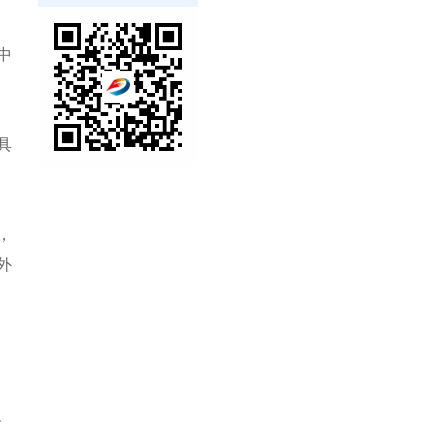
中
具
，
外
、