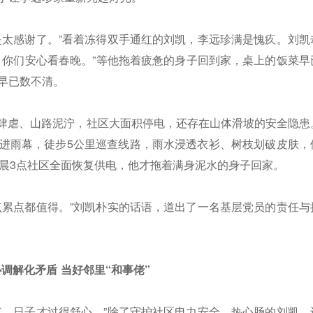
是太感谢了。”看着冻得双手通红的刘凯，李远珍满是愧疚。刘凯
，你们安心看春晚。”等他拖着疲惫的身子回到家，桌上的饭菜早
早已数不清。
山洪肆虐、山路泥泞，社区大面积停电，还存在山体滑坡的安全隐患
进雨幕，徒步5公里巡查线路，雨水浸透衣衫、树枝划破皮肤，
凌晨3点社区全面恢复供电，他才拖着满身泥水的身子回家。
点累点都值得。”刘凯朴实的话语，道出了一名基层党员的责任与
调解化矛盾 当好邻里“和事佬”
气，日子才过得舒心。”除了守护社区电力安全，热心肠的刘凯，