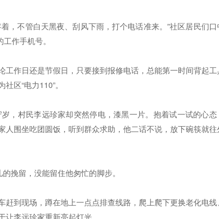
存着，不管白天黑夜、刮风下雨，打个电话准来。”社区居民们口
机的工作手机号。
论工作日还是节假日，只要接到报修电话，总能第一时间背起工
区“电力110”。
圆守岁，村民李远珍家却突然停电，漆黑一片。抱着试一试的心态
家人围坐吃团圆饭，听到群众求助，他二话不说，放下碗筷就往
伴儿的挽留，没能留住他匆忙的脚步。
车赶到现场，蹲在地上一点点排查线路，爬上爬下更换老化电线
于让李远珍家重新亮起灯光。