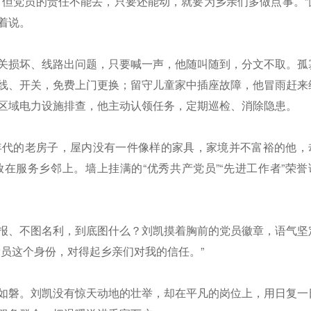
，但党员的责任不能丢，只要还能动，就要为乡亲们多做点事。”
着说。
关损坏、线路出问题，只要喊一声，他随叫随到，分文不取。孤
线、开关，免费上门更换；留守儿童家中插座故障，他冒雨赶来
区域电力设施排查，他主动认领任务，定期巡检、消除隐患。
年代的老房子，屋内没有一件像样的家具，家境并不富裕的他，
在服务乡邻上。墙上挂满的“优秀共产党员”“先进工作者”荣誉
报、不图名利，到底图什么？刘凯摸着胸前的党员徽章，语气坚
党员这个身份，对得起乡亲们对我的信任。”
如磐。刘凯没有惊天动地的壮举，却在平凡的岗位上，用日复一