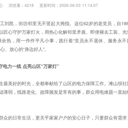
心
浏览量：4218
更新时间：2026-06-03 11:14:07
工刘凯，街坊邻里无不竖起大拇指。这位62岁的老党员，自198
以匠心守护万家灯火，用热心化解邻里矛盾。即便褪去工装、光
献余热，用一件件平凡小事，践行着“党员永不退休、服务永不
心、放心的“身边好人”。
守电力一线 点亮山区“万家灯”
生最美好的时光，全都奉献给了山区的电力保障工作。滩山坝社
础薄弱，线路老化、故障频发是常有的事，群众用电难题一直始
群众的日常生活，更关乎家家户户的安心日子，只要群众有需求