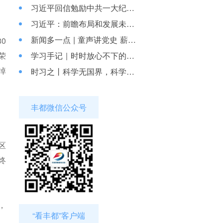
习近平回信勉励中共一大纪念馆、南湖革命纪念馆少先队红领巾讲解员
习近平：前瞻布局和发展未来产业
新闻多一点 | 童声讲党史 薪火代代传
0
荣
学习手记｜时时放心不下的底线思维
掉
时习之丨科学无国界，科学家有祖国
丰都微信公众号
区
终
，
“看丰都”客户端