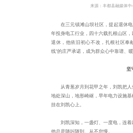
来源：丰都县融媒体中
在三元镇滩山坝社区，提起退休电
年投身电工行业，四十六载扎根山区，
退休，他依旧初心不改，扎根社区奉
线”的庄严承诺，成为群众心中靠谱、暖
坚
从青葱岁月到花甲之年，刘凯把人
地处深山，地形崎岖，早年电力设施基
挂在刘凯心上。
刘凯深知，一盏灯、一度电，连着
他总是随叫随到、从不怠慢。