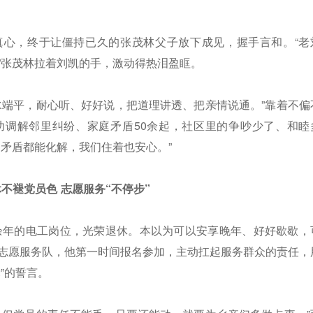
真心，终于让僵持已久的张茂林父子放下成见，握手言和。“老
”张茂林拉着刘凯的手，激动得热泪盈眶。
水端平，耐心听、好好说，把道理讲透、把亲情说通。”靠着不偏
功调解邻里纠纷、家庭矛盾50余起，社区里的争吵少了、和睦
的矛盾都能化解，我们住着也安心。”
不褪党员色 志愿服务“不停步”
十余年的电工岗位，光荣退休。本以为可以安享晚年、好好歇歇，
志愿服务队，他第一时间报名参加，主动扛起服务群众的责任，
”的誓言。