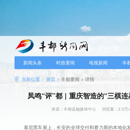
新闻头条
时政要闻
电视新闻
丰
当前位置：
首页
>
丰都要闻
>
详情
凤鸣“评”都 | 重庆智造的“三
来源：丰都县融媒体中心
浏览量：2.3万
慕尼黑车展上，长安的全球交付和赛力斯的本地化发