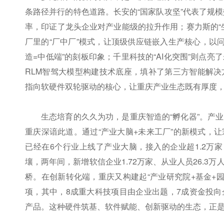
条路径并行的特色道路。长安的“国家队攻坚”代表了规
率，印证了龙头企业对产业能级的拉升作用；赛力斯的“
厂里的“厂中厂”模式，让顶级供应链嵌入生产核心，以
造=中低端”的刻板印象；千里科技的“AI化突围”则点
RLM智驾大模型构建技术底座，填补了第三方智能解
指向软硬件双轮驱动的核心，让重庆产业生态既有厚度
生态培育的久久为功，是重庆智造的“孵化器”。产
重庆深谙此道。通过“产业大脑+未来工厂”的新模式，
已经在6个行业上线了产业大脑，接入的企业超1.2万
壤，两年间，新增软信企业1.72万家、从业人员26.3
桥。在创新转化端，重庆又构建起“产业研究院+基金+园区
项，其中，8成重大科技项目由企业出题，7成资金投
产品。这种硬件筑基、软件赋能、创新驱动的生态，正