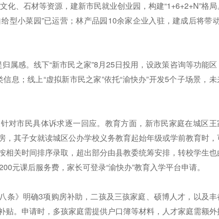
”文化、石材等资源，建新市民就业创业园，构建“1+6+2+N”格局
“自给型小菜园”已运营；林产品园10余家企业入驻，建成后将带动
家”提归属感。线下“新市民之家”8月25日投用，设政策咨询等功能区
类信息；线上“虚拟新市民之家”依托“渝快办”开发5个子场景，未
人针对市民具体诉求逐一回应。教育方面，新市民家庭在城区王
房，其子女就读城区公办学校义务教育起始年级或学前教育时，
按相关时间排序录取，超出部分由县教委统筹安排，转校学生也
200元课后服务费，家长可登录“渝快办”教育入学平台申请。
八条》明确3项购房补助，二孩及三孩家庭、硕博人才，以及丰
补贴。申请时，多孩家庭需提供户口簿等材料，人才家庭需额外