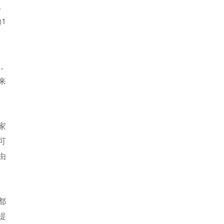
。
1
，
来
家
可
由
都
提