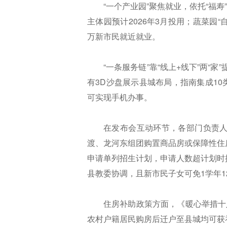
“一个产业园”聚焦就业，依托“福寿
主体园预计2026年3月投用；蔬菜园
万新市民就近就业。
“一条服务链”靠“线上+线下”两“
有3D沙盘展示县城布局，指南集成10
可实现手机办事。
在发布会互动环节，各部门负责
渡、龙河东组团购置商品房或保障性住
申请单列招生计划，申请人数超计划时
县教委协调，且新市民子女可免1学年1
住房补助政策方面，《暖心举措十
农村户籍居民购房后迁户至县城均可获